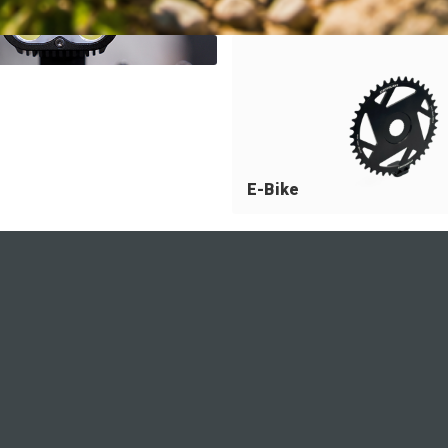
E-Bike
KATEGORIEN
NÜTZLICHE INF
Ersatzteile
Modellübersicht 