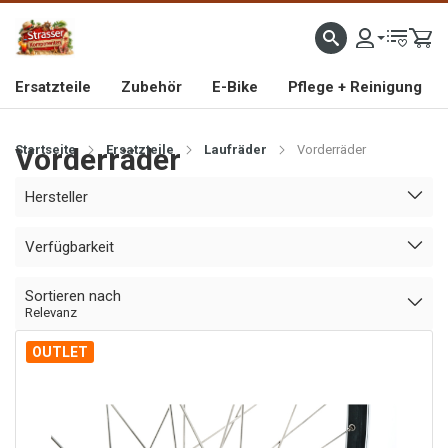
IMPORTEUR VON HOCHWERTIGEN FAHRRAD- UND MOFAERSATZTEILEN SEIT 1993
Ersatzteile
Zubehör
E-Bike
Pflege + Reinigung
Startseite
Vorderräder
Ersatzteile
Laufräder
Vorderräder
Hersteller
Verfügbarkeit
Sortieren nach
Relevanz
OUTLET