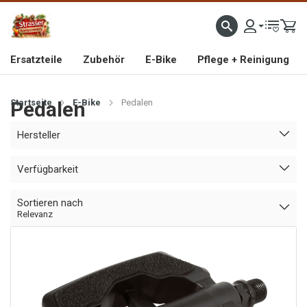
IMPORTEUR VON HOCHWERTIGEN FAHRRAD- UND MOFAERSATZTEILEN SEIT 1993
Ersatzteile
Zubehör
E-Bike
Pflege + Reinigung
Startseite
Pedalen
E-Bike
Pedalen
Hersteller
Verfügbarkeit
Sortieren nach
Relevanz