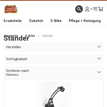
IMPORTEUR VON HOCHWERTIGEN FAHRRAD- UND MOFAERSATZTEILEN SEIT 1993
Ersatzteile
Zubehör
E-Bike
Pflege + Reinigung
Startseite
Ständer
E-Bike
Ständer
Hersteller
Verfügbarkeit
Sortieren nach
Relevanz