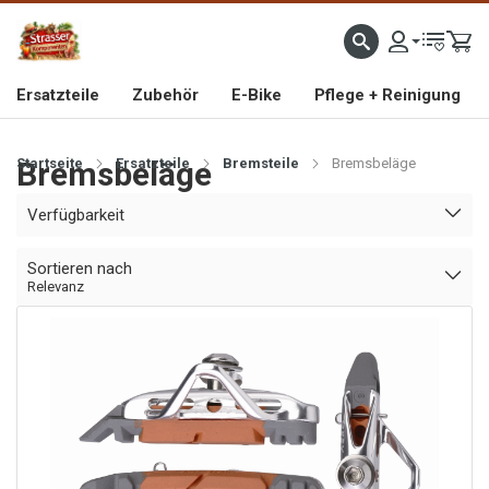
IMPORTEUR VON HOCHWERTIGEN FAHRRAD- UND MOFAERSATZTEILEN SEIT 1993
Ersatzteile
Zubehör
E-Bike
Pflege + Reinigung
Startseite
Bremsbeläge
Ersatzteile
Bremsteile
Bremsbeläge
Verfügbarkeit
Sortieren nach
Relevanz