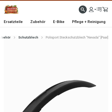
IMPORTEUR VON HOCHWERTIGEN FAHRRAD- UND MOFAERSATZTEILEN SEIT 1993
Ersatzteile
Zubehör
E-Bike
Pflege + Reinigung
ubehör
Schutzblech
Polisport Steckschutzblech "Nevada" [Paar]