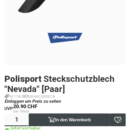
Polisport
Steckschutzblech
"Nevada" [Paar]
SK17425
5604415000218
Einloggen um Preis zu sehen
20.90 CHF
UVP
inkl. MwSt.
In den Warenkorb
Sofort verfügbar