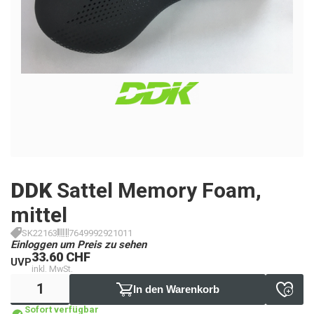
DDK
Sattel Memory Foam,
mittel
SK22163
7649992921011
Einloggen um Preis zu sehen
33.60 CHF
UVP
inkl. MwSt.
In den Warenkorb
Sofort verfügbar