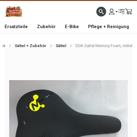
IMPORTEUR VON HOCHWERTIGEN FAHRRAD- UND MOFAERSATZTEILEN SEIT 1993
Ersatzteile
Zubehör
E-Bike
Pflege + Reinigung
hör
Sättel + Zubehör
Sättel
DDK Sattel Memory Foam, mittel