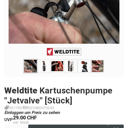
Weldtite
Kartuschenpumpe
"Jetvalve" [Stück]
SK17957
5013863070245
Einloggen um Preis zu sehen
29.00 CHF
UVP
inkl. MwSt.