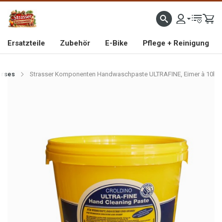
IMPORTEUR VON HOCHWERTIGEN FAHRRAD- UND MOFAERSATZTEILEN SEIT 1993
Ersatzteile
Zubehör
E-Bike
Pflege + Reinigung
erses
Strasser Komponenten Handwaschpaste ULTRAFINE, Eimer à 10l