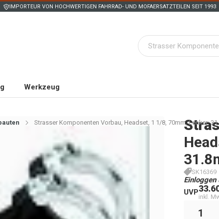
IMPORTEUR VON HOCHWERTIGEN FAHRRAD- UND MOFAERSATZTEILEN SEIT 1993
ng
Werkzeug
Stra
bauten
Strasser Komponenten Vorbau, Headset, 1 1/8, 70mm, Lenker: 3
Heads
31.
SK16369
Einloggen 
33.6
UVP
inkl. M