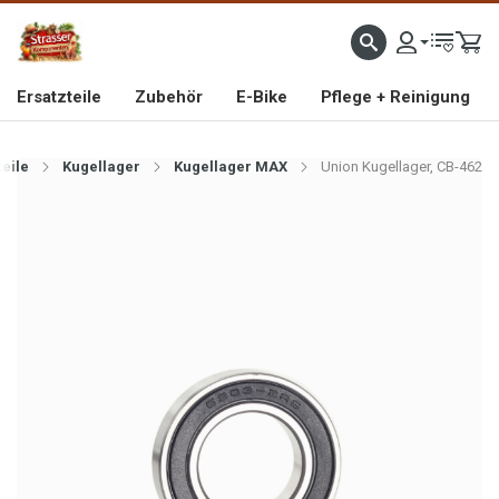
IMPORTEUR VON HOCHWERTIGEN FAHRRAD- UND MOFAERSATZTEILEN SEIT 1993
Ersatzteile
Zubehör
E-Bike
Pflege + Reinigung
teile
Kugellager
Kugellager MAX
Union Kugellager, CB-462