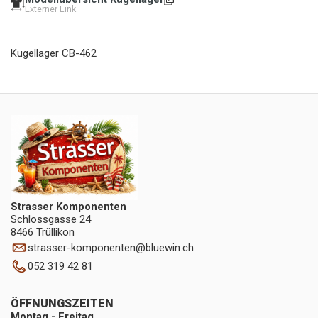
Externer Link
Kugellager CB-462
Strasser Komponenten
Schlossgasse 24
8466 Trüllikon
strasser-komponenten
@
bluewin.ch
052 319 42 81
ÖFFNUNGSZEITEN
Montag - Freitag