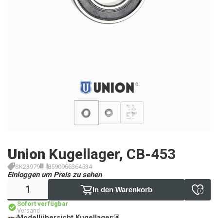
Union
Kugellager, CB-453
SK23979
8590966364534
Einloggen um Preis zu sehen
In den Warenkorb
Sofort verfügbar
Versand
Modellübersicht Kugellager