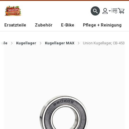
IMPORTEUR VON HOCHWERTIGEN FAHRRAD- UND MOFAERSATZTEILEN SEIT 1993
Ersatzteile
Zubehör
E-Bike
Pflege + Reinigung
teile
Kugellager
Kugellager MAX
Union Kugellager, CB-453