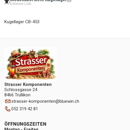
Externer Link
Kugellager CB-453
Strasser Komponenten
Schlossgasse 24
8466 Trüllikon
strasser-komponenten
@
bluewin.ch
052 319 42 81
ÖFFNUNGSZEITEN
Montag - Freitag