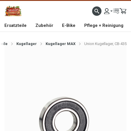
IMPORTEUR VON HOCHWERTIGEN FAHRRAD- UND MOFAERSATZTEILEN SEIT 1993
Ersatzteile
Zubehör
E-Bike
Pflege + Reinigung
teile
Kugellager
Kugellager MAX
Union Kugellager, CB-435