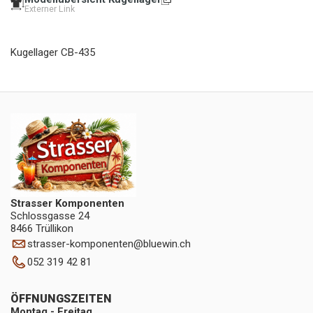
Externer Link
Kugellager CB-435
Strasser Komponenten
Schlossgasse 24
8466 Trüllikon
strasser-komponenten
@
bluewin.ch
052 319 42 81
ÖFFNUNGSZEITEN
Montag - Freitag