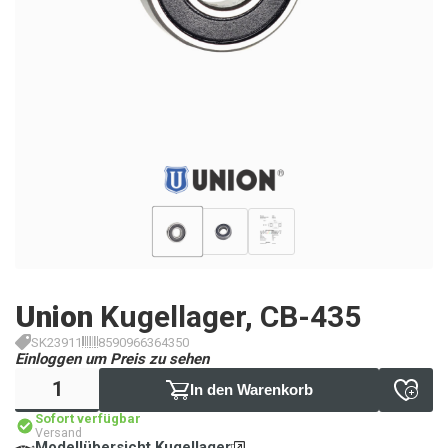
Union
Kugellager, CB-435
SK23911
8590966364350
Einloggen um Preis zu sehen
In den Warenkorb
Sofort verfügbar
Versand
Modellübersicht Kugellager