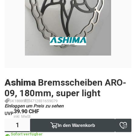
Ashima
Bremsscheiben ARO-
09, 180mm, super light
SK18889
4712831659079
Einloggen um Preis zu sehen
39.90 CHF
UVP
inkl. MwSt.
In den Warenkorb
Sofort verfügbar