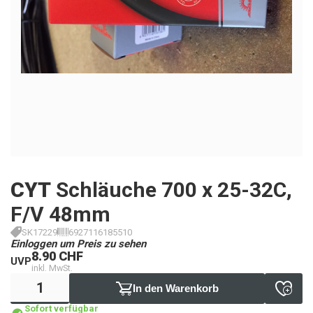
CYT
Schläuche 700 x 25-32C,
F/V 48mm
SK17229
6927116185510
Einloggen um Preis zu sehen
8.90 CHF
UVP
inkl. MwSt.
In den Warenkorb
Sofort verfügbar