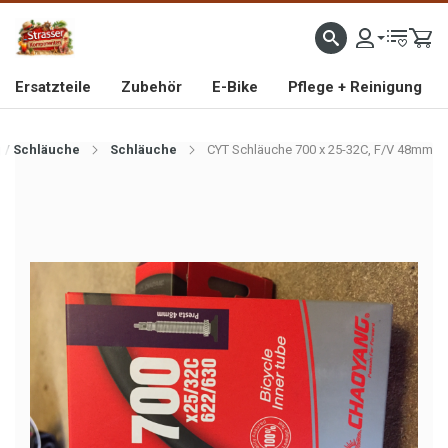
IMPORTEUR VON HOCHWERTIGEN FAHRRAD- UND MOFAERSATZTEILEN SEIT 1993
Ersatzteile
Zubehör
E-Bike
Pflege + Reinigung
 / Schläuche
Schläuche
CYT Schläuche 700 x 25-32C, F/V 48mm