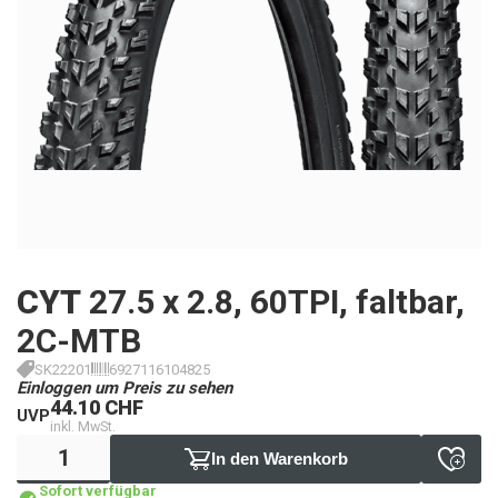
CYT
27.5 x 2.8, 60TPI, faltbar,
2C-MTB
SK22201
6927116104825
Einloggen um Preis zu sehen
44.10 CHF
UVP
inkl. MwSt.
In den Warenkorb
Sofort verfügbar