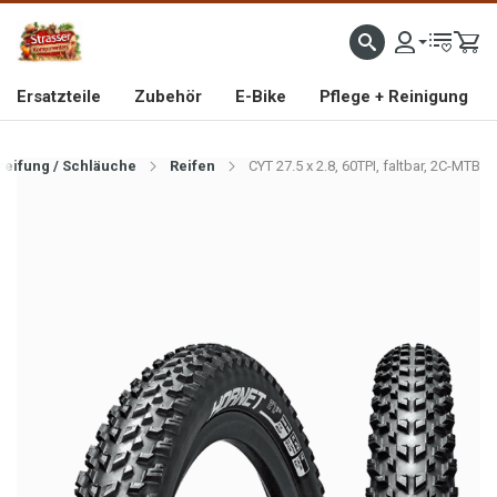
IMPORTEUR VON HOCHWERTIGEN FAHRRAD- UND MOFAERSATZTEILEN SEIT 1993
Ersatzteile
Zubehör
E-Bike
Pflege + Reinigung
reifung / Schläuche
Reifen
CYT 27.5 x 2.8, 60TPI, faltbar, 2C-MTB