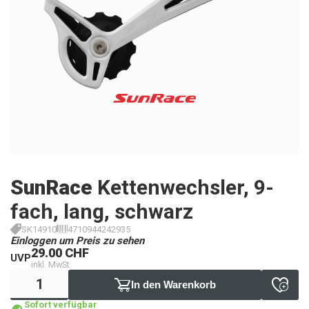
SunRace
Kettenwechsler, 9-
fach, lang, schwarz
SK14910
4710944242935
Einloggen um Preis zu sehen
29.00 CHF
UVP
inkl. MwSt.
In den Warenkorb
Sofort verfügbar