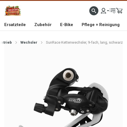
IMPORTEUR VON HOCHWERTIGEN FAHRRAD- UND MOFAERSATZTEILEN SEIT 1993
Ersatzteile
Zubehör
E-Bike
Pflege + Reinigung
Antrieb
Wechsler
SunRace Kettenwechsler, 9-fach, lang, schwarz