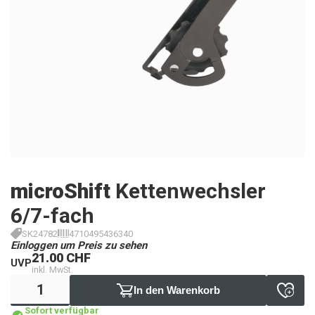
microShift
Kettenwechsler
6/7-fach
SK24782
4710495436340
Einloggen um Preis zu sehen
21.00 CHF
UVP
inkl. MwSt.
In den Warenkorb
Sofort verfügbar