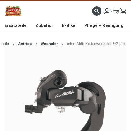
IMPORTEUR VON HOCHWERTIGEN FAHRRAD- UND MOFAERSATZTEILEN SEIT 1993
Ersatzteile
Zubehör
E-Bike
Pflege + Reinigung
zteile
Antrieb
Wechsler
microShift Kettenwechsler 6/7-fach