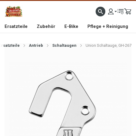
IMPORTEUR VON HOCHWERTIGEN FAHRRAD- UND MOFAERSATZTEILEN SEIT 1993
Ersatzteile
Zubehör
E-Bike
Pflege + Reinigung
Ersatzteile
Antrieb
Schaltaugen
Union Schaltauge, GH-267