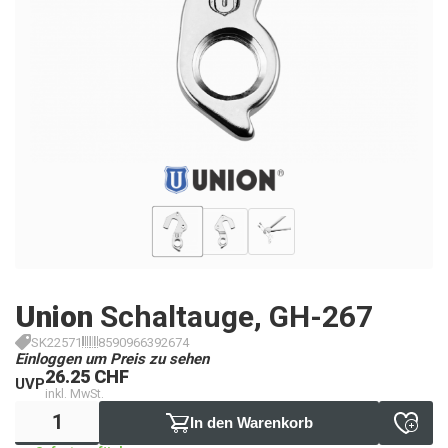
Union
Schaltauge, GH-267
SK22571
8590966392674
Einloggen um Preis zu sehen
26.25 CHF
UVP
inkl. MwSt.
In den Warenkorb