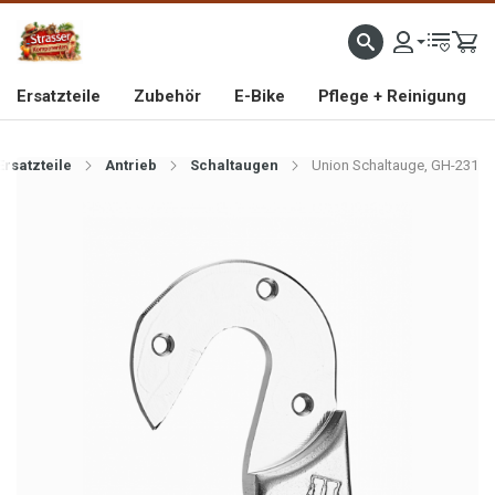
IMPORTEUR VON HOCHWERTIGEN FAHRRAD- UND MOFAERSATZTEILEN SEIT 1993
Ersatzteile
Zubehör
E-Bike
Pflege + Reinigung
Ersatzteile
Antrieb
Schaltaugen
Union Schaltauge, GH-231