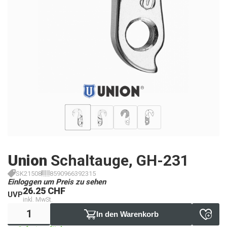
Union
Schaltauge, GH-231
SK21508
8590966392315
Einloggen um Preis zu sehen
26.25 CHF
UVP
inkl. MwSt.
In den Warenkorb