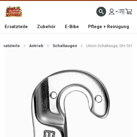
IMPORTEUR VON HOCHWERTIGEN FAHRRAD- UND MOFAERSATZTEILEN SEIT 1993
Ersatzteile
Zubehör
E-Bike
Pflege + Reinigung
Ersatzteile
Antrieb
Schaltaugen
Union Schaltauge, GH-161