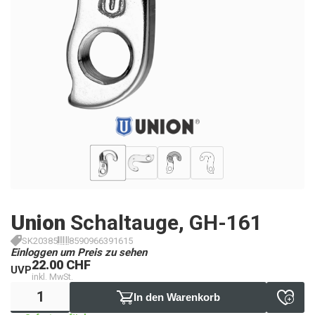
Union
Schaltauge, GH-161
SK20385
8590966391615
Einloggen um Preis zu sehen
22.00 CHF
UVP
inkl. MwSt.
In den Warenkorb