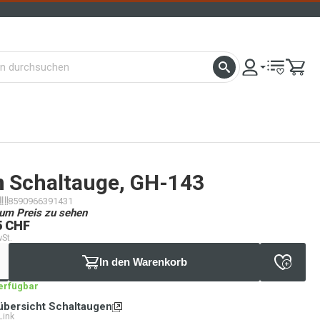
n
Schaltauge, GH-143
8590966391431
um Preis zu sehen
5 CHF
wSt.
In den Warenkorb
verfügbar
übersicht Schaltaugen
Link