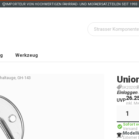
IMPORTEUR VON HOCHWERTIGEN FAHRRAD- UND MOFAERSATZTEILEN SEIT 1993
ng
Werkzeug
Unio
haltauge, GH-143
SK20205
Einloggen 
26.2
UVP
inkl. M
Sofort 
Versand
Modell
Externer 