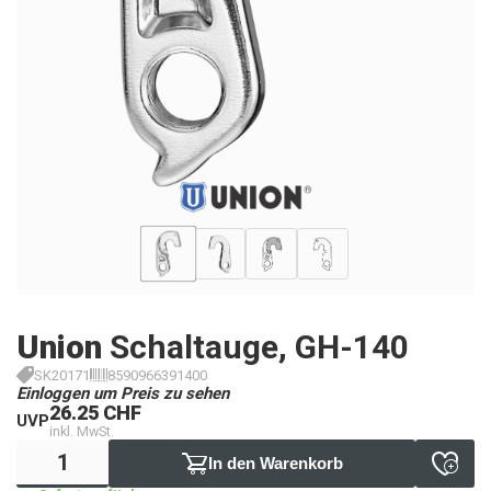
Union
Schaltauge, GH-140
SK20171
8590966391400
Einloggen um Preis zu sehen
26.25 CHF
UVP
inkl. MwSt.
In den Warenkorb