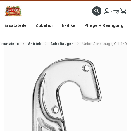
IMPORTEUR VON HOCHWERTIGEN FAHRRAD- UND MOFAERSATZTEILEN SEIT 1993
Ersatzteile
Zubehör
E-Bike
Pflege + Reinigung
Ersatzteile
Antrieb
Schaltaugen
Union Schaltauge, GH-140