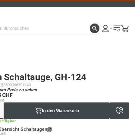
n
Schaltauge, GH-124
8590966391240
um Preis zu sehen
5 CHF
wSt.
In den Warenkorb
verfügbar
übersicht Schaltaugen
Link