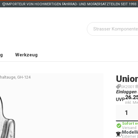
IMPORTEUR VON HOCHWERTIGEN FAHRRAD- UND MOFAERSATZTEILEN SEIT 1993
ng
Werkzeug
Unio
haltauge, GH-124
SK20011
Einloggen 
26.2
UVP
inkl. M
Sofort 
Versand
Modell
Externer 