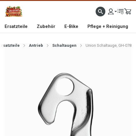
IMPORTEUR VON HOCHWERTIGEN FAHRRAD- UND MOFAERSATZTEILEN SEIT 1993
Ersatzteile
Zubehör
E-Bike
Pflege + Reinigung
Ersatzteile
Antrieb
Schaltaugen
Union Schaltauge, GH-078