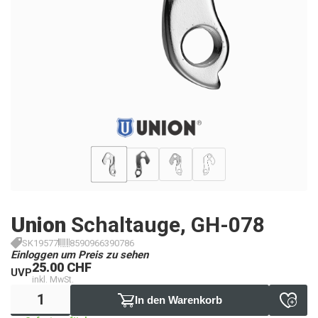
Union
Schaltauge, GH-078
SK19577
8590966390786
Einloggen um Preis zu sehen
25.00 CHF
UVP
inkl. MwSt.
In den Warenkorb