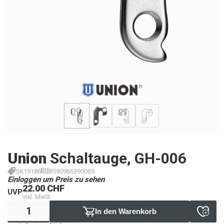
Union
Schaltauge, GH-006
SK19186
8590966390069
Einloggen um Preis zu sehen
22.00 CHF
UVP
inkl. MwSt.
In den Warenkorb