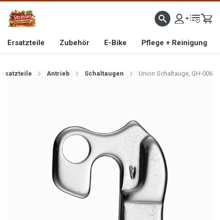
IMPORTEUR VON HOCHWERTIGEN FAHRRAD- UND MOFAERSATZTEILEN SEIT 1993
Ersatzteile
Zubehör
E-Bike
Pflege + Reinigung
Ersatzteile
Antrieb
Schaltaugen
Union Schaltauge, GH-006