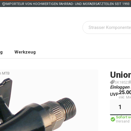
IMPORTEUR VON HOCHWERTIGEN FAHRRAD- UND MOFAERSATZTEILEN SEIT 1993
ng
Werkzeug
Unio
en MTB
SK18523
Einloggen 
25.0
UVP
inkl. M
Sofort 
Versand