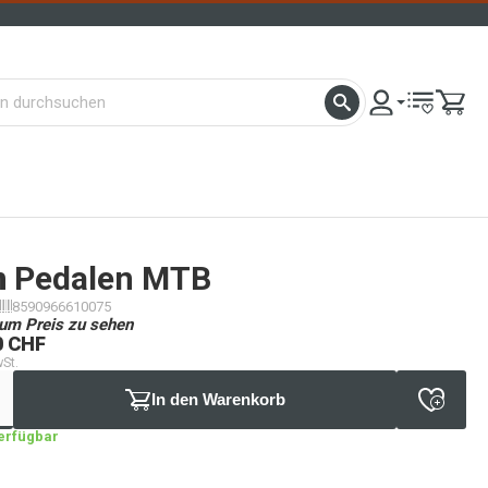
n
Pedalen MTB
8590966610075
um Preis zu sehen
0 CHF
wSt.
In den Warenkorb
verfügbar