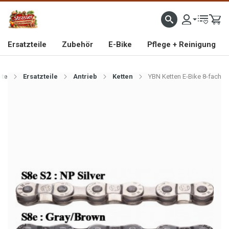
IMPORTEUR VON HOCHWERTIGEN FAHRRAD- UND MOFAERSATZTEILEN SEIT 1993
Ersatzteile
Zubehör
E-Bike
Pflege + Reinigung
ite
Ersatzteile
Antrieb
Ketten
YBN Ketten E-Bike 8-fach