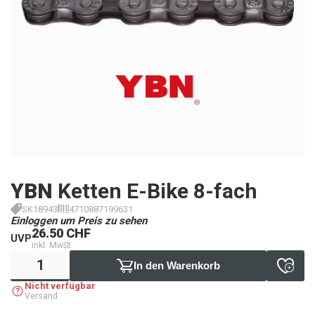
YBN
Ketten E-Bike 8-fach
SK18943
4710887199631
Einloggen um Preis zu sehen
26.50 CHF
UVP
inkl. MwSt.
In den Warenkorb
Nicht verfügbar
Versand