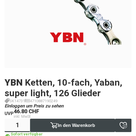
YBN
Ketten, 10-fach, Yaban,
super light, 126 Glieder
SK14731
4710887190249
Einloggen um Preis zu sehen
46.80 CHF
UVP
inkl. MwSt.
In den Warenkorb
Sofort verfügbar