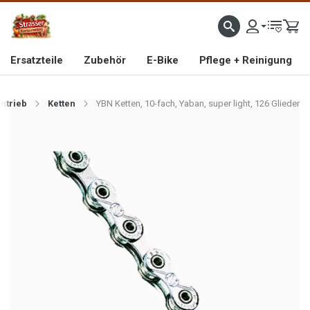
IMPORTEUR VON HOCHWERTIGEN FAHRRAD- UND MOFAERSATZTEILEN SEIT 1993
Ersatzteile
Zubehör
E-Bike
Pflege + Reinigung
ntrieb
Ketten
YBN Ketten, 10-fach, Yaban, super light, 126 Glieder