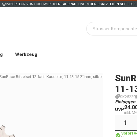
IMPORTEUR VON HOCHWERTIGEN FAHRRAD- UND MOFAERSATZTEILEN SEIT 1993
ng
Werkzeug
SunR
SunRace Ritzelset 12-fach Kassette, 11-13-15 Zähne, silber
11-13
SK25229
Einloggen 
24.0
UVP
inkl. M
Sofort 