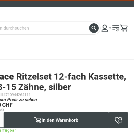
ace
Ritzelset 12-fach Kassette,
-15 Zähne, silber
4710944264111
um Preis zu sehen
0 CHF
wSt.
In den Warenkorb
verfügbar