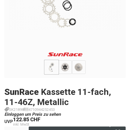
SunRace
Kassette 11-fach,
11-46Z, Metallic
SK21898
4710944252453
Einloggen um Preis zu sehen
122.85 CHF
UVP
inkl. MwSt.