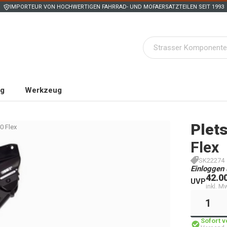
IMPORTEUR VON HOCHWERTIGEN FAHRRAD- UND MOFAERSATZTEILEN SEIT 1993
ng
Werkzeug
Plet
0 Flex
Flex
SK22274
Einloggen 
42.0
UVP
inkl. M
Sofort 