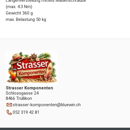
Längenverstellung mittels Madenschraube
(max. 4.3 Nm)
Gewicht 360 g
max. Belastung 50 kg
Strasser Komponenten
Schlossgasse 24
8466 Trüllikon
strasser-komponenten
@
bluewin.ch
052 319 42 81