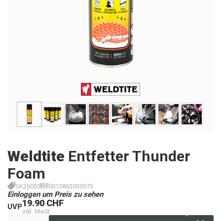
Weldtite
Entfetter Thunder
Foam
SK26003
5013863030973
Einloggen um Preis zu sehen
19.90 CHF
UVP
inkl. MwSt.